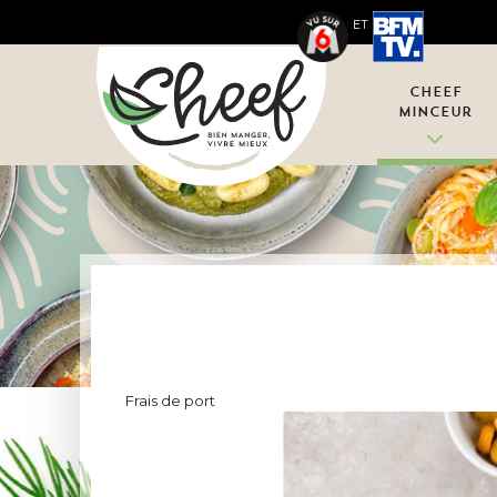
ET
Cheef
Minceur
Frais de port