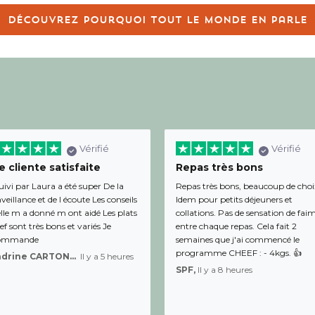
Découvrez pourquoi tout le monde en parle
Vérifié
Vérifié
 cliente satisfaite
Repas très bons
uivi par Laura a été super De la
Repas très bons, beaucoup de choi
veillance et de l écoute Les conseils
Idem pour petits déjeuners et
lle m a donné m ont aidé Les plats
collations. Pas de sensation de fai
f sont très bons et variés Je
entre chaque repas. Cela fait 2
ommande
semaines que j'ai commencé le
programme CHEEF : - 4kgs. 👍
Sandrine CARTON-BRACQ,
Il y a 5 heures
SPF,
Il y a 8 heures