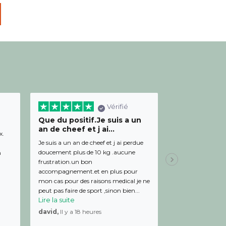
Vérifié
Que du positif.Je suis a un
Bon relation
an de cheef et j ai...
diététicienn
x.
Je suis a un an de cheef et j ai perdue
Bon relationnel av
doucement plus de 10 kg .aucune
de bon conseil et 
m
frustration.un bon
Julien,
Il y a 19 
accompagnement.et en plus pour
mon cas pour des raisons medical je ne
peut pas faire de sport ,sinon bien...
Lire la suite
david,
Il y a 18 heures