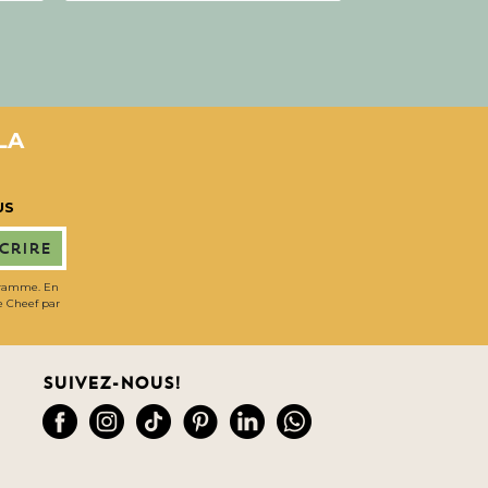
LA
US
scrire
gramme. En
de Cheef par
Suivez-nous!