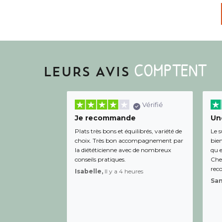
COMPTENT
LEURS AVIS
Vérifié
Je recommande
Une
Plats très bons et équilibrés, variété de
Le s
choix. Très bon accompagnement par
bien
la diététicienne avec de nombreux
qu e
conseils pratiques.
Chee
rec
Isabelle,
Il y a 4 heures