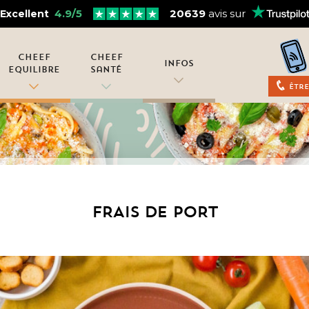
4.9/5
20639
avis sur
Excellent
Cheef
Cheef
Infos
Equilibre
Santé
Être
FRAIS DE PORT