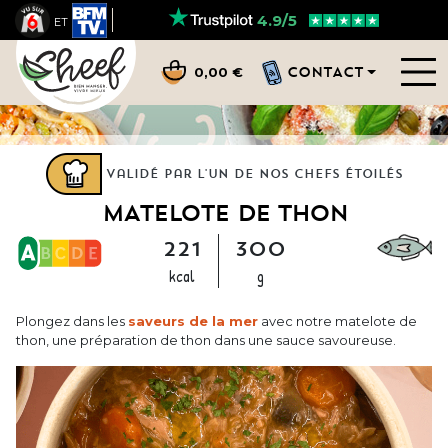
4.9/5
ET
CONTACT
0,00 €
Validé par l'un de nos chefs étoilés
MATELOTE DE THON
221
300
kcal
g
Plongez dans les
saveurs de la mer
avec notre matelote de
thon, une préparation de thon dans une sauce savoureuse.