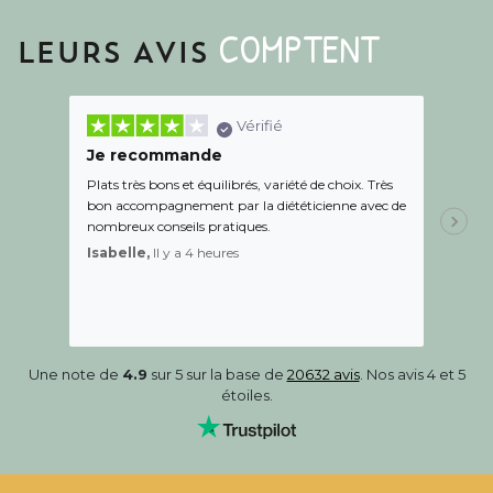
COMPTENT
LEURS AVIS
Vérifié
Je recommande
Une c
Plats très bons et équilibrés, variété de choix. Très
Le suiv
bon accompagnement par la diététicienne avec de
de l éc
nombreux conseils pratiques.
aidé Le
recom
Isabelle,
Il y a 4 heures
Sandr
Une note de
4.9
sur 5 sur la base de
20632 avis
. Nos avis 4 et 5
étoiles.