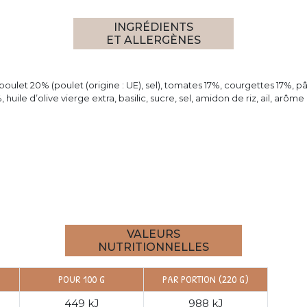
INGRÉDIENTS
ET ALLERGÈNES
ulet 20% (poulet (origine : UE), sel), tomates 17%, courgettes 17%, 
 huile d’olive vierge extra, basilic, sucre, sel, amidon de riz, ail, ar
VALEURS
NUTRITIONNELLES
POUR 100 G
PAR PORTION (220 G)
449 kJ
988 kJ