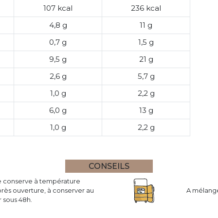
107 kcal
236 kcal
4,8 g
11 g
0,7 g
1,5 g
9,5 g
21 g
2,6 g
5,7 g
1,0 g
2,2 g
6,0 g
13 g
1,0 g
2,2 g
CONSEILS
se conserve à température
rès ouverture, à conserver au
A mélange
 sous 48h.