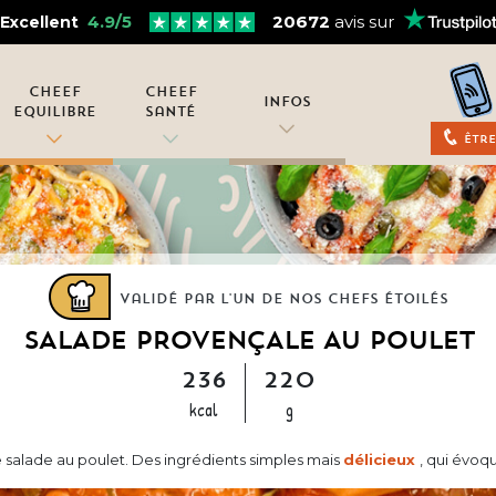
4.9/5
20672
avis sur
Excellent
Cheef
Cheef
Infos
Equilibre
Santé
Être
Validé par l'un de nos chefs étoilés
SALADE PROVENÇALE AU POULET
236
220
kcal
g
 salade au poulet. Des ingrédients simples mais
délicieux
, qui évoq