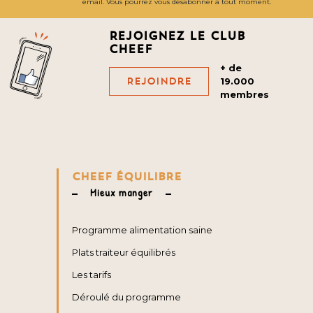
email. Vous pourrez vous désabonner à tout moment.
Rejoignez le club
cheef
+ de
Rejoindre
19.000
membres
CHEEF ÉQUILIBRE
Mieux manger
Programme alimentation saine
Plats traiteur équilibrés
Les tarifs
Déroulé du programme