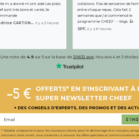
lle m a donné m ont aidé Les plats
collations. Pas de sensation de fai
f sont très bons et variés Je
entre chaque repas. Cela fait 2
ommande
semaines que j'ai commencé le
programme CHEEF : - 4kgs. 👍
Sandrine CARTON-BRACQ,
Il y a 5 heures
SPF,
Il y a 8 heures
Une note de
4.9
sur 5 sur la base de
20632 avis
. Nos avis 4 et 5 étoiles.
-5 €
OFFERTS* EN S'INSCRIVANT À 
SUPER NEWSLETTER CHEEF
+ DES CONSEILS D'EXPERTS, DES PROMOS ET DES ACT
S'in
* Valable uniquement pour les nouveaux clients, pour le démarrage d’un nouveau pro
inscrivant votre email, vous consentez à recevoir les offres spéciales et communications 