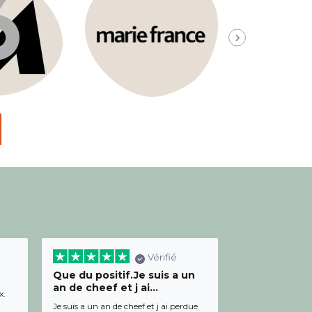
Vérifié
Que du positif.Je suis a un
Bon relation
an de cheef et j ai...
diététicienn
x.
Je suis a un an de cheef et j ai perdue
Bon relationnel av