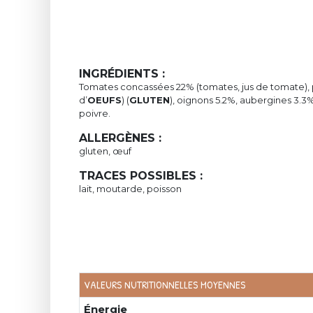
INGRÉDIENTS :
Tomates concassées 22% (tomates, jus de tomate), po
d’
OEUFS
) (
GLUTEN
), oignons 5.2%, aubergines 3.3%,
poivre.
ALLERGÈNES :
gluten, œuf
TRACES POSSIBLES :
lait, moutarde, poisson
VALEURS NUTRITIONNELLES MOYENNES
Énergie