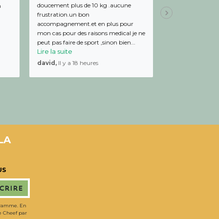
doucement plus de 10 kg .aucune
de bon conseil et 
m
frustration.un bon
Julien,
Il y a 19 
accompagnement.et en plus pour
mon cas pour des raisons medical je ne
peut pas faire de sport ,sinon bien...
Lire la suite
david,
Il y a 18 heures
LA
US
scrire
gramme. En
de Cheef par