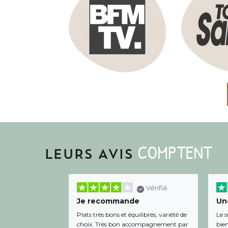
COMPTENT
LEURS AVIS
Vérifié
Je recommande
Une
Plats très bons et équilibrés, variété de
Le s
choix. Très bon accompagnement par
bien