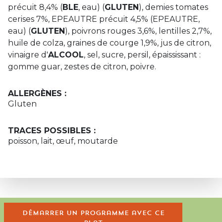
précuit 8,4% (
BLE
, eau) (
GLUTEN
), demies tomates
cerises 7%, EPEAUTRE précuit 4,5% (EPEAUTRE,
eau) (
GLUTEN
), poivrons rouges 3,6%, lentilles 2,7%,
huile de colza, graines de courge 1,9%, jus de citron,
vinaigre d'
ALCOOL
, sel, sucre, persil, épaississant :
gomme guar, zestes de citron, poivre.
ALLERGÈNES :
Gluten
TRACES POSSIBLES :
poisson, lait, œuf, moutarde
Démarrer un programme avec ce