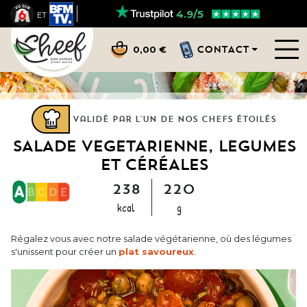
4.9/5
ET
CONTACT
0,00 €
Validé par l'un de nos chefs étoilés
SALADE VÉGÉTARIENNE, LÉGUMES
ET CÉRÉALES
238
220
kcal
g
Régalez vous avec notre salade végétarienne, où des légumes
s'unissent pour créer un
plat savoureux
.