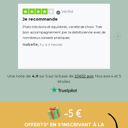
Vérifié
Je recommande
Une c
Plats très bons et équilibrés, variété de choix. Très
Le suiv
bon accompagnement par la diététicienne avec de
de l éc
nombreux conseils pratiques.
aidé Le
recom
Isabelle,
Il y a 4 heures
Sandr
Une note de
4.9
sur 5 sur la base de
20632 avis
. Nos avis 4 et 5
étoiles.
-5 €
OFFERTS* EN S'INSCRIVANT À LA