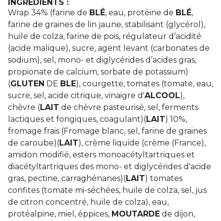
INGRÉDIENTS :
Wrap 34% (farine de
BLÉ
, eau, protéine de
BLÉ
,
farine de graines de lin jaune, stabilisant (glycérol),
huile de colza, farine de pois, régulateur d’acidité
(acide malique), sucre, agent levant (carbonates de
sodium), sel, mono- et diglycérides d’acides gras,
propionate de calcium, sorbate de potassium)
(
GLUTEN
DE
BLE
), courgette, tomates (tomate, eau,
sucre, sel, acide citrique, vinaigre d'
ALCOOL
),
chèvre (
LAIT
de chèvre pasteurisé, sel, ferments
lactiques et fongiques, coagulant)(
LAIT
) 10%,
fromage frais (Fromage blanc, sel, farine de graines
de caroube)(
LAIT
), crème liquide (crème (France),
amidon modifié, esters monoacétyltartriques et
diacétyltartriques des mono- et diglycérides d'acide
gras, pectine, carraghénanes)(
LAIT
) tomates
confites (tomate mi-séchées, huile de colza, sel, jus
de citron concentré, huile de colza), eau,
protéalpine, miel, éppices,
MOUTARDE
de dijon,