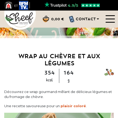
4.9/5
ET
CONTACT
0,00 €
WRAP AU CHÈVRE ET AUX
LÉGUMES
354
164
kcal
g
Découvrez ce wrap gourmand mêlant de délicieux légumes et
du fromage de chèvre.
Une recette savoureuse pour un
plaisir coloré
.