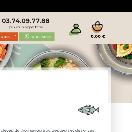
03.74.09.77.88
prix d'un appel local
0,00 €
 rappelé
Whatsapp
pletes, du thon savoureux, des œufs et des olives