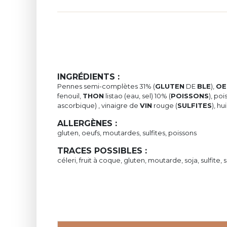
INGRÉDIENTS :
Pennes semi-complètes 31% (
GLUTEN
DE
BLE
),
OE
fenouil,
THON
listao (eau, sel) 10% (
POISSONS
), poi
ascorbique) , vinaigre de
VIN
rouge (
SULFITES
), hu
ALLERGÈNES :
gluten, oeufs, moutardes, sulfites, poissons
TRACES POSSIBLES :
céleri, fruit à coque, gluten, moutarde, soja, sulfite