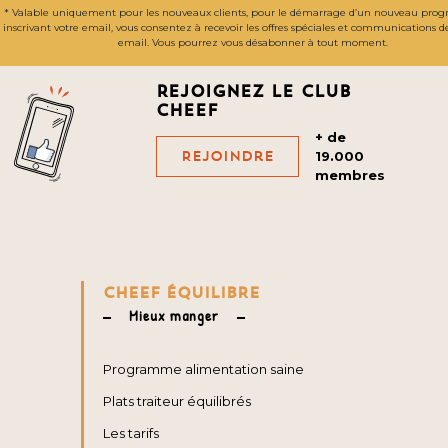
* Valable uniquement pour les nouveaux clients, pour le démarrage d’un nouveau pro
inscrivant votre email, vous consentez à recevoir les offres spéciales et communications 
email. Vous pourrez vous désabonner à tout moment.
Rejoignez le club
cheef
+ de
Rejoindre
19.000
membres
CHEEF ÉQUILIBRE
Mieux manger
Programme alimentation saine
Plats traiteur équilibrés
Les tarifs