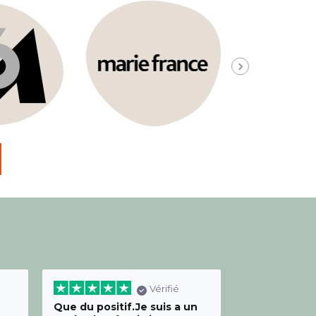
Vérifié
Que du positif.Je suis a un
Bon relation