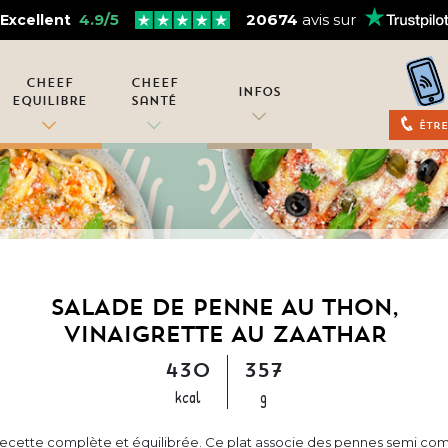
4.9/5
20674
avis sur
Excellent
Cheef
Cheef
Infos
Equilibre
Santé
Être
SALADE DE PENNE AU THON,
VINAIGRETTE AU ZAATHAR
430
357
kcal
g
recette complète et équilibrée. Ce plat associe des pennes semi com