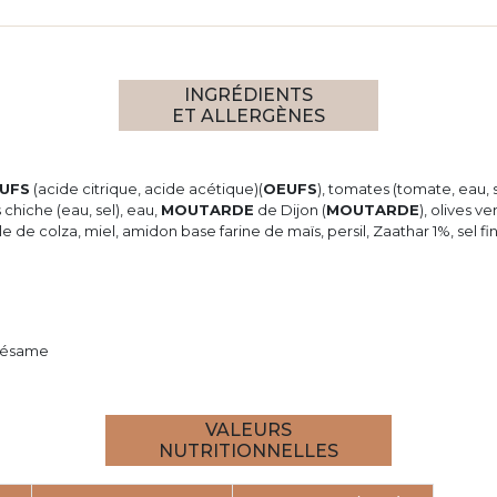
INGRÉDIENTS
ET ALLERGÈNES
UFS
(acide citrique, acide acétique)(
OEUFS
), tomates (tomate, eau, s
s chiche (eau, sel), eau,
MOUTARDE
de Dijon (
MOUTARDE
), olives v
ile de colza, miel, amidon base farine de maïs, persil, Zaathar 1%, sel fi
, sésame
VALEURS
NUTRITIONNELLES