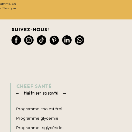
gramme. En
de Cheef par
Suivez-nous!
CHEEF SANTÉ
Maîtriser sa santé
Programme cholestérol
Programme glycémie
Programme triglycérides