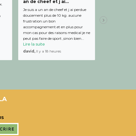
an de cheef et j ai...
diététicienn
x.
Je suis a un an de cheef et j ai perdue
Bon relationnel av
doucement plus de 10 kg .aucune
de bon conseil et 
m
frustration.un bon
Julien,
Il y a 19 
accompagnement.et en plus pour
mon cas pour des raisons medical je ne
peut pas faire de sport ,sinon bien...
Lire la suite
david,
Il y a 18 heures
LA
US
scrire