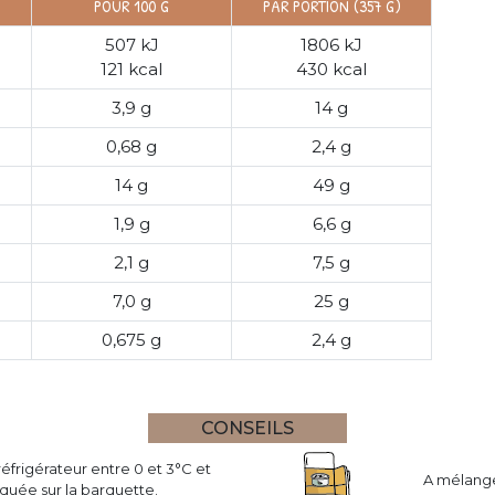
POUR 100 G
PAR PORTION (357 G)
507 kJ
1806 kJ
121 kcal
430 kcal
3,9 g
14 g
0,68 g
2,4 g
14 g
49 g
1,9 g
6,6 g
2,1 g
7,5 g
7,0 g
25 g
0,675 g
2,4 g
CONSEILS
réfrigérateur entre 0 et 3°C et
A mélange
uée sur la barquette.