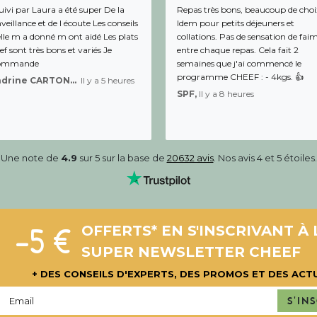
uivi par Laura a été super De la
Repas très bons, beaucoup de choi
veillance et de l écoute Les conseils
Idem pour petits déjeuners et
lle m a donné m ont aidé Les plats
collations. Pas de sensation de fai
f sont très bons et variés Je
entre chaque repas. Cela fait 2
ommande
semaines que j'ai commencé le
programme CHEEF : - 4kgs. 👍
Sandrine CARTON-BRACQ,
Il y a 5 heures
SPF,
Il y a 8 heures
Une note de
4.9
sur 5 sur la base de
20632 avis
. Nos avis 4 et 5 étoiles.
-5 €
OFFERTS* EN S'INSCRIVANT À 
SUPER NEWSLETTER CHEEF
+ DES CONSEILS D'EXPERTS, DES PROMOS ET DES ACT
S'in