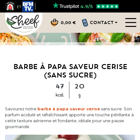
4.9/5
ET
CONTACT
0,00 €
BARBE À PAPA SAVEUR CERISE
(SANS SUCRE)
47
20
kcal
g
Savourez notre
barbe à papa saveur cerise
sans sucre. Son
parfum acidulé et rafraîchissant apporte une touche pétillante à
cette texture aérienne et fondante, idéale pour une pause
gourmande.