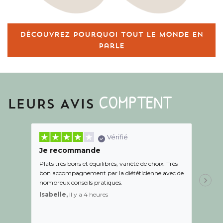
Découvrez pourquoi tout le monde en
parle
COMPTENT
LEURS AVIS
Vérifié
Je recommande
Une c
Plats très bons et équilibrés, variété de choix. Très
Le suiv
bon accompagnement par la diététicienne avec de
de l éc
nombreux conseils pratiques.
aidé Le
recom
Isabelle,
Il y a 4 heures
Sandr