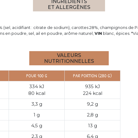
INGRÉDIENTS
ET ALLERGÈNES
sel, acidifiant : citrate de sodium), carottes 28%, champignons de P
ns en poudre, sel, ail en poudre, arôme naturel,
VIN
blanc, épices. *V
VALEURS
NUTRITIONNELLES
POUR 100 G
PAR PORTION (280 G)
334 kJ
935 kJ
80 kcal
224 kcal
3,3 g
9,2 g
1 g
2,8 g
4,5 g
13 g
2,3 g
6,4 g