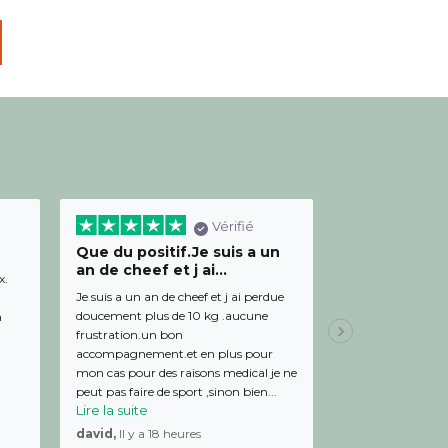
Vérifié
Que du positif.Je suis a un
Bon relation
an de cheef et j ai...
diététicienn
x.
Je suis a un an de cheef et j ai perdue
Bon relationnel av
doucement plus de 10 kg .aucune
de bon conseil et 
m
frustration.un bon
Julien,
Il y a 19 
accompagnement.et en plus pour
mon cas pour des raisons medical je ne
peut pas faire de sport ,sinon bien...
Lire la suite
david,
Il y a 18 heures