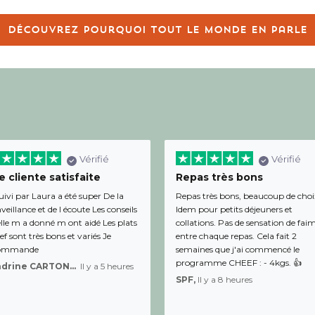
Découvrez pourquoi tout le monde en parle
Vérifié
Vérifié
 cliente satisfaite
Repas très bons
uivi par Laura a été super De la
Repas très bons, beaucoup de choi
veillance et de l écoute Les conseils
Idem pour petits déjeuners et
lle m a donné m ont aidé Les plats
collations. Pas de sensation de fai
f sont très bons et variés Je
entre chaque repas. Cela fait 2
ommande
semaines que j'ai commencé le
programme CHEEF : - 4kgs. 👍
Sandrine CARTON-BRACQ,
Il y a 5 heures
SPF,
Il y a 8 heures