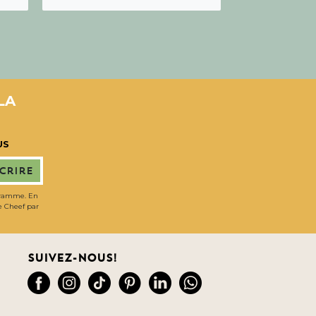
LA
US
scrire
gramme. En
de Cheef par
Suivez-nous!