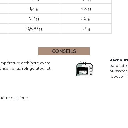
1,2 g
4,5 g
7,2 g
20 g
0,620 g
1,7 g
CONSEILS
Réchauf
température ambiante avant
barquette
nserver au réfrigérateur et
puissance 
reposer 1
uette plastique