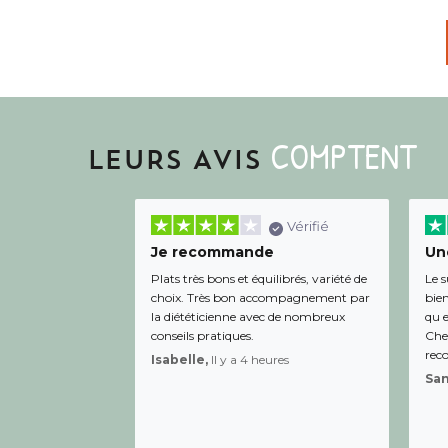
COMPTENT
LEURS AVIS
Vérifié
Je recommande
Une
Plats très bons et équilibrés, variété de
Le s
choix. Très bon accompagnement par
bien
la diététicienne avec de nombreux
qu e
conseils pratiques.
Chee
rec
Isabelle,
Il y a 4 heures