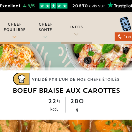
4.9/5
20670
avis sur
Excellent
Cheef
Cheef
Infos
Equilibre
Santé
Être
Validé par l'un de nos chefs étoilés
BOEUF BRAISÉ AUX CAROTTES
224
280
kcal
g