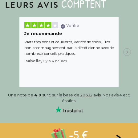
COMPTENT
LEURS AVIS
Vérifié
Je recommande
Une c
Plats très bons et équilibrés, variété de choix. Très
Le suiv
bon accompagnement par la diététicienne avec de
de l éc
nombreux conseils pratiques.
aidé Le
recom
Isabelle,
Il y a 4 heures
Sandr
Une note de
4.9
sur 5 sur la base de
20632 avis
. Nos avis 4 et 5
étoiles.
-5 €