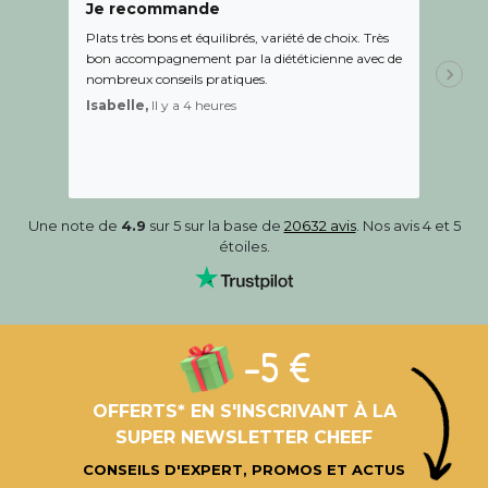
Je recommande
Une c
Plats très bons et équilibrés, variété de choix. Très
Le suiv
bon accompagnement par la diététicienne avec de
de l éc
nombreux conseils pratiques.
aidé Le
recom
Isabelle,
Il y a 4 heures
Sandr
Une note de
4.9
sur 5 sur la base de
20632 avis
. Nos avis 4 et 5
étoiles.
-5 €
OFFERTS* EN S'INSCRIVANT À LA
SUPER NEWSLETTER CHEEF
CONSEILS D'EXPERT, PROMOS ET ACTUS