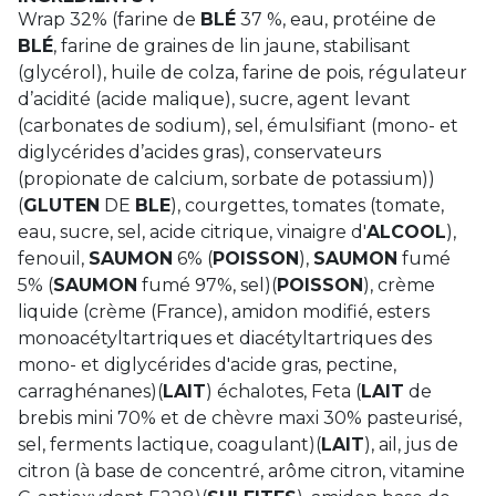
Wrap 32% (farine de
BLÉ
37 %, eau, protéine de
BLÉ
, farine de graines de lin jaune, stabilisant
(glycérol), huile de colza, farine de pois, régulateur
d’acidité (acide malique), sucre, agent levant
(carbonates de sodium), sel, émulsifiant (mono- et
diglycérides d’acides gras), conservateurs
(propionate de calcium, sorbate de potassium))
(
GLUTEN
DE
BLE
), courgettes, tomates (tomate,
eau, sucre, sel, acide citrique, vinaigre d'
ALCOOL
),
fenouil,
SAUMON
6% (
POISSON
),
SAUMON
fumé
5% (
SAUMON
fumé 97%, sel)(
POISSON
), crème
liquide (crème (France), amidon modifié, esters
monoacétyltartriques et diacétyltartriques des
mono- et diglycérides d'acide gras, pectine,
carraghénanes)(
LAIT
) échalotes, Feta (
LAIT
de
brebis mini 70% et de chèvre maxi 30% pasteurisé,
sel, ferments lactique, coagulant)(
LAIT
), ail, jus de
citron (à base de concentré, arôme citron, vitamine