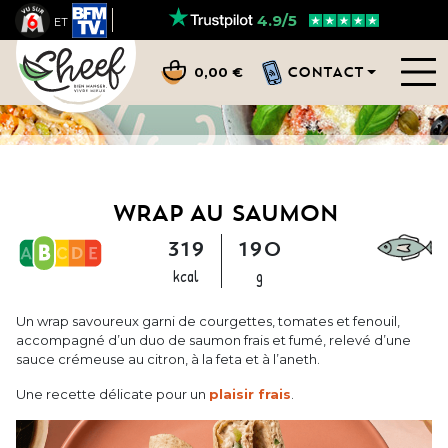
4.9/5
ET
CONTACT
0,00 €
WRAP AU SAUMON
319
190
kcal
g
Un wrap savoureux garni de courgettes, tomates et fenouil,
accompagné d’un duo de saumon frais et fumé, relevé d’une
sauce crémeuse au citron, à la feta et à l’aneth.
Une recette délicate pour un
plaisir frais
.