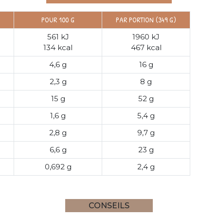
POUR 100 G
PAR PORTION (349 G)
561 kJ
1960 kJ
134 kcal
467 kcal
4,6 g
16 g
2,3 g
8 g
15 g
52 g
1,6 g
5,4 g
2,8 g
9,7 g
6,6 g
23 g
0,692 g
2,4 g
CONSEILS