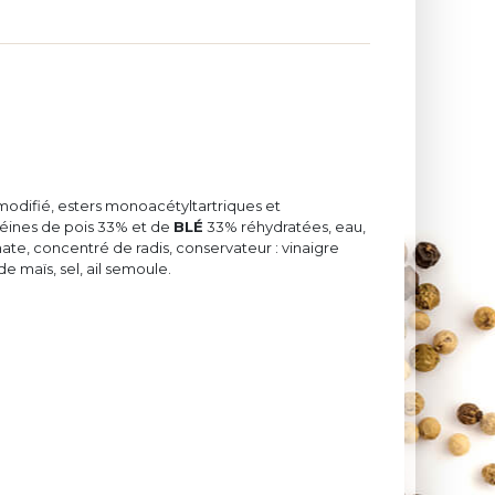
modifié, esters monoacétyltartriques et
téines de pois 33% et de
BLÉ
33% réhydratées, eau,
omate, concentré de radis, conservateur : vinaigre
de maïs, sel, ail semoule.