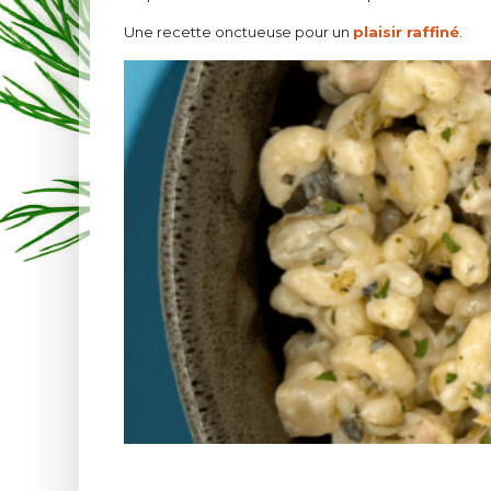
Une recette onctueuse pour un
plaisir raffiné
.