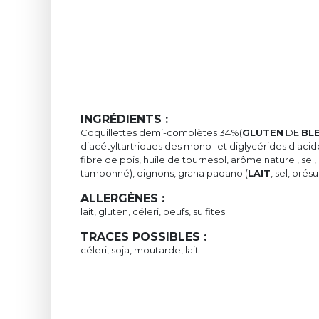
INGRÉDIENTS :
Coquillettes demi-complètes 34%(
GLUTEN
DE
BL
diacétyltartriques des mono- et diglycérides d'acid
fibre de pois, huile de tournesol, arôme naturel, sel
tamponné), oignons, grana padano (
LAIT
, sel, pré
ALLERGÈNES :
lait, gluten, céleri, oeufs, sulfites
TRACES POSSIBLES :
céleri, soja, moutarde, lait