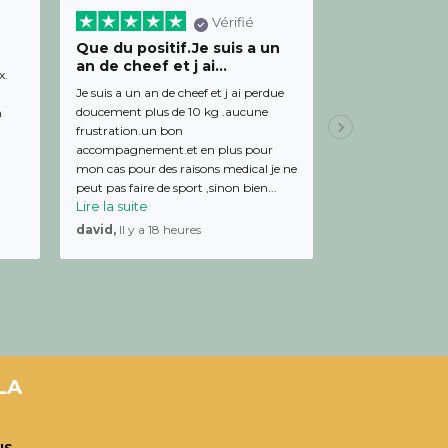
Vérifié
Que du positif.Je suis a un
Bon relation
an de cheef et j ai...
diététicienn
x.
Je suis a un an de cheef et j ai perdue
Bon relationnel av
doucement plus de 10 kg .aucune
de bon conseil et 
m
frustration.un bon
Julien,
Il y a 19 
accompagnement.et en plus pour
mon cas pour des raisons medical je ne
peut pas faire de sport ,sinon bien...
Lire la suite
david,
Il y a 18 heures
LA