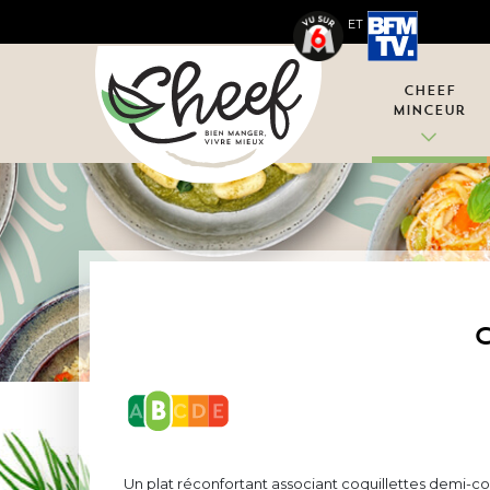
ET
Cheef
Minceur
C
Un plat réconfortant associant coquillettes demi-c