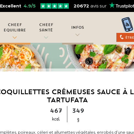
4.9/5
20672
avis sur
Excellent
Cheef
Cheef
Infos
Equilibre
Santé
Être
OQUILLETTES CRÉMEUSES SAUCE À 
TARTUFATA
467
349
kcal
g
omplètes, poireaux, céleri et allumettes végétales, enrobés d’une sau