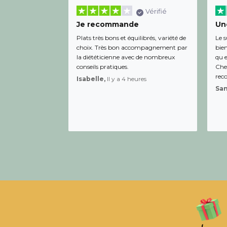
Vérifié
Je recommande
Une
Plats très bons et équilibrés, variété de
Le s
choix. Très bon accompagnement par
bien
la diététicienne avec de nombreux
qu e
conseils pratiques.
Chee
rec
Isabelle,
Il y a 4 heures