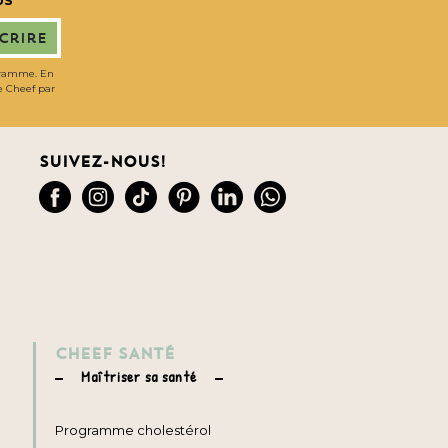
US
scrire
gramme. En
de Cheef par
Suivez-nous!
CHEEF SANTÉ
Maîtriser sa santé
Programme cholestérol