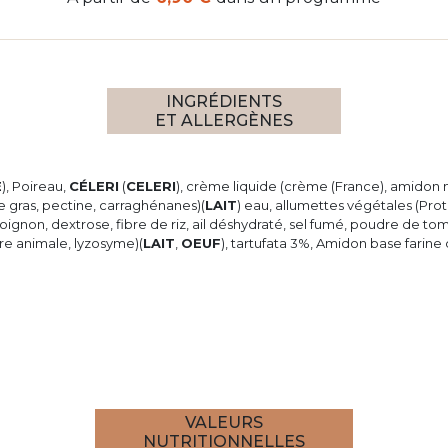
INGRÉDIENTS
ET ALLERGÈNES
E
), Poireau,
CÉLERI
(
CELERI
), crème liquide (crème (France), amidon 
e gras, pectine, carraghénanes)(
LAIT
) eau, allumettes végétales (Pro
, oignon, dextrose, fibre de riz, ail déshydraté, sel fumé, poudre de t
sure animale, lyzosyme)(
LAIT
,
OEUF
), tartufata 3%, Amidon base farine 
VALEURS
NUTRITIONNELLES