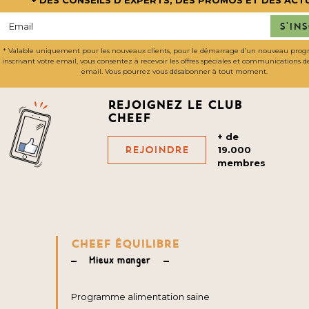
+ DES CONSEILS D'EXPERTS, DES PROMOS ET DES ACT
S'in
* Valable uniquement pour les nouveaux clients, pour le démarrage d’un nouveau pro
inscrivant votre email, vous consentez à recevoir les offres spéciales et communications 
email. Vous pourrez vous désabonner à tout moment.
Rejoignez le club
cheef
+ de
Rejoindre
19.000
membres
CHEEF ÉQUILIBRE
Mieux manger
Programme alimentation saine