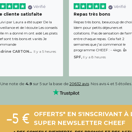
Vérifié
Vérifié
 cliente satisfaite
Repas très bons
uivi par Laura a été super De la
Repas très bons, beaucoup de choi
veillance et de l écoute Les conseils
Idem pour petits déjeuners et
lle m a donné m ont aidé Les plats
collations. Pas de sensation de fai
f sont très bons et variés Je
entre chaque repas. Cela fait 2
ommande
semaines que j'ai commencé le
programme CHEEF : - 4kgs. 👍
Sandrine CARTON-BRACQ,
Il y a 5 heures
SPF,
Il y a 8 heures
Une note de
4.9
sur 5 sur la base de
20632 avis
. Nos avis 4 et 5 étoiles.
-5 €
OFFERTS* EN S'INSCRIVANT À 
SUPER NEWSLETTER CHEEF