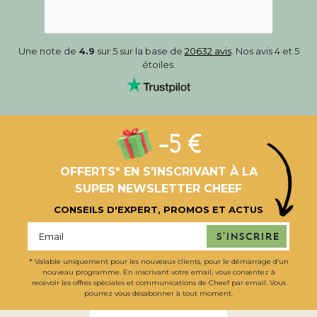
Une note de
4.9
sur 5 sur la base de
20632 avis
. Nos avis 4 et 5
étoiles.
-5 €
OFFERTS* EN S'INSCRIVANT À LA
SUPER NEWSLETTER CHEEF
CONSEILS D'EXPERT, PROMOS ET ACTUS
S'inscrire
* Valable uniquement pour les nouveaux clients, pour le démarrage d’un
nouveau programme. En inscrivant votre email, vous consentez à
recevoir les offres spéciales et communications de Cheef par email. Vous
pourrez vous désabonner à tout moment.