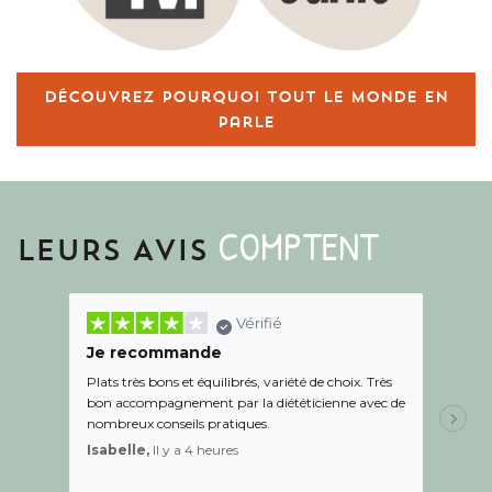
Découvrez pourquoi tout le monde en
parle
COMPTENT
LEURS AVIS
Vérifié
Je recommande
Une c
Plats très bons et équilibrés, variété de choix. Très
Le suiv
bon accompagnement par la diététicienne avec de
de l éc
nombreux conseils pratiques.
aidé Le
recom
Isabelle,
Il y a 4 heures
Sandr