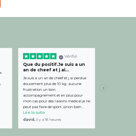
Vérifié
Que du positif.Je suis a un
Bon relation
an de cheef et j ai...
diététicienn
x.
Je suis a un an de cheef et j ai perdue
Bon relationnel av
doucement plus de 10 kg .aucune
de bon conseil et 
m
frustration.un bon
Julien,
Il y a 19 
accompagnement.et en plus pour
mon cas pour des raisons medical je ne
peut pas faire de sport ,sinon bien...
Lire la suite
david,
Il y a 18 heures