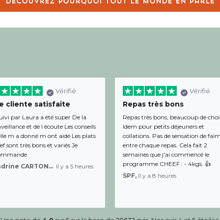
Découvrez pourquoi tout le monde en parle
Vérifié
Vérifié
 cliente satisfaite
Repas très bons
uivi par Laura a été super De la
Repas très bons, beaucoup de choi
veillance et de l écoute Les conseils
Idem pour petits déjeuners et
lle m a donné m ont aidé Les plats
collations. Pas de sensation de fai
f sont très bons et variés Je
entre chaque repas. Cela fait 2
ommande
semaines que j'ai commencé le
programme CHEEF : - 4kgs. 👍
Sandrine CARTON-BRACQ,
Il y a 5 heures
SPF,
Il y a 8 heures
Une note de
4.9
sur 5 sur la base de
20632 avis
. Nos avis 4 et 5 étoiles.