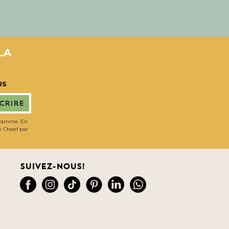
LA
US
scrire
gramme. En
de Cheef par
Suivez-nous!