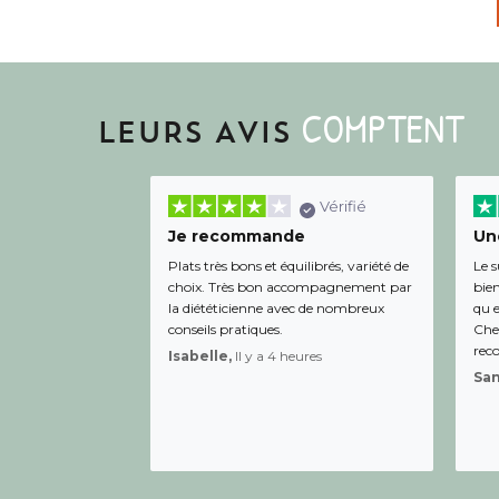
COMPTENT
LEURS AVIS
Vérifié
Je recommande
Une
Plats très bons et équilibrés, variété de
Le s
choix. Très bon accompagnement par
bien
la diététicienne avec de nombreux
qu e
conseils pratiques.
Chee
rec
Isabelle,
Il y a 4 heures