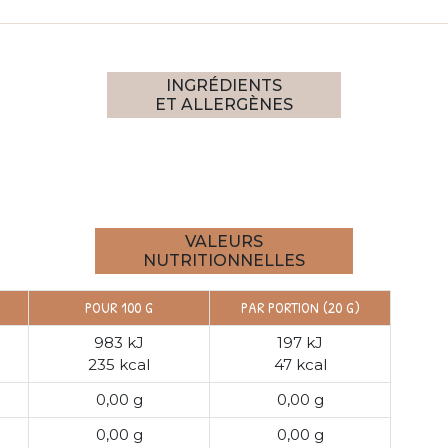
INGRÉDIENTS
ET ALLERGÈNES
VALEURS
NUTRITIONNELLES
POUR 100 G
PAR PORTION (20 G)
983 kJ
197 kJ
235 kcal
47 kcal
0,00 g
0,00 g
0,00 g
0,00 g