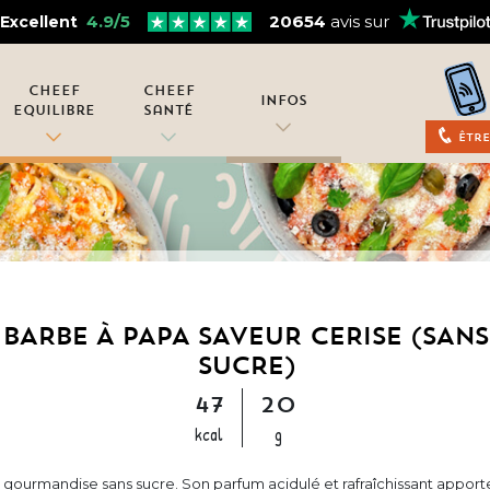
4.9/5
20654
avis sur
Excellent
Cheef
Cheef
Infos
Equilibre
Santé
Être
BARBE À PAPA SAVEUR CERISE (SANS
SUCRE)
47
20
kcal
g
e gourmandise sans sucre. Son parfum acidulé et rafraîchissant apport