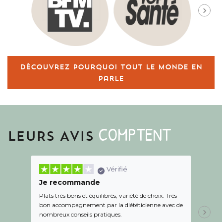
Découvrez pourquoi tout le monde en
parle
COMPTENT
LEURS AVIS
Vérifié
Je recommande
Une c
Plats très bons et équilibrés, variété de choix. Très
Le suiv
bon accompagnement par la diététicienne avec de
de l éc
nombreux conseils pratiques.
aidé Le