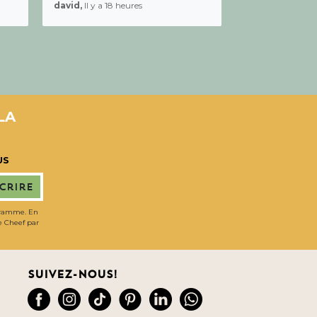
david,
Il y a 18 heures
LA
US
scrire
gramme. En
de Cheef par
Suivez-nous!