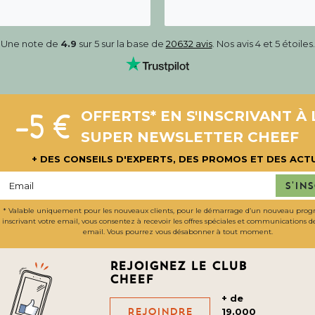
Une note de
4.9
sur 5 sur la base de
20632 avis
. Nos avis 4 et 5 étoiles.
-5 €
OFFERTS* EN S'INSCRIVANT À 
SUPER NEWSLETTER CHEEF
+ DES CONSEILS D'EXPERTS, DES PROMOS ET DES ACT
S'in
* Valable uniquement pour les nouveaux clients, pour le démarrage d’un nouveau pro
inscrivant votre email, vous consentez à recevoir les offres spéciales et communications 
email. Vous pourrez vous désabonner à tout moment.
Rejoignez le club
cheef
+ de
Rejoindre
19.000