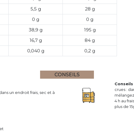
5,5 g
28 g
0 g
0 g
38,9 g
195 g
16,7 g
84 g
0,040 g
0,2 g
CONSEILS
Conseils 
crues : d
ans un endroit frais, sec et à
mélangez 3
4 h au fra
plus de 15
et