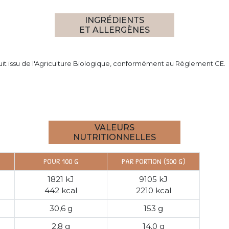
INGRÉDIENTS
ET ALLERGÈNES
duit issu de l'Agriculture Biologique, conformément au Règlement CE.
VALEURS
NUTRITIONNELLES
POUR 100 G
PAR PORTION (500 G)
1821 kJ
9105 kJ
442 kcal
2210 kcal
30,6 g
153 g
2,8 g
14,0 g