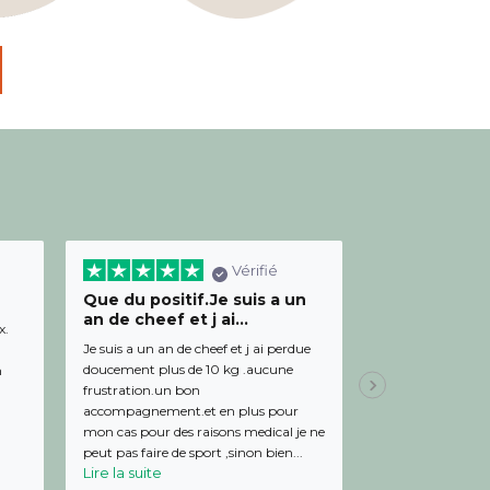
Vérifié
Que du positif.Je suis a un
Bon relation
an de cheef et j ai...
diététicienn
x.
Je suis a un an de cheef et j ai perdue
Bon relationnel av
doucement plus de 10 kg .aucune
de bon conseil et 
m
frustration.un bon
Julien,
Il y a 19 
accompagnement.et en plus pour
mon cas pour des raisons medical je ne
peut pas faire de sport ,sinon bien...
Lire la suite