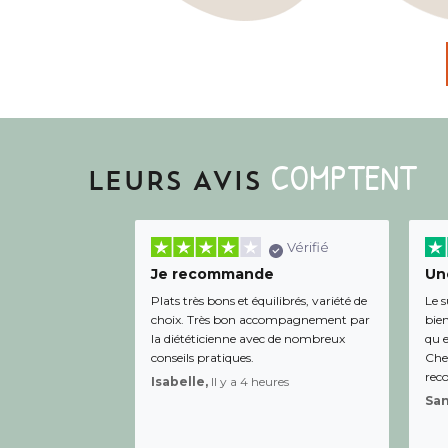
COMPTENT
LEURS AVIS
Vérifié
Je recommande
Une
Plats très bons et équilibrés, variété de
Le s
choix. Très bon accompagnement par
bien
la diététicienne avec de nombreux
qu e
conseils pratiques.
Chee
rec
Isabelle,
Il y a 4 heures