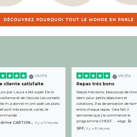
Découvrez pourquoi tout le monde en parle
Vérifié
Vérifié
 cliente satisfaite
Repas très bons
uivi par Laura a été super De la
Repas très bons, beaucoup de choi
veillance et de l écoute Les conseils
Idem pour petits déjeuners et
lle m a donné m ont aidé Les plats
collations. Pas de sensation de fai
f sont très bons et variés Je
entre chaque repas. Cela fait 2
ommande
semaines que j'ai commencé le
programme CHEEF : - 4kgs. 👍
Sandrine CARTON-BRACQ,
Il y a 5 heures
SPF,
Il y a 8 heures