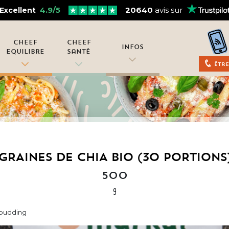
4.9/5
20640
avis sur
Excellent
Cheef
Cheef
Infos
Equilibre
Santé
Être
GRAINES DE CHIA BIO (30 PORTIONS
500
g
n pudding