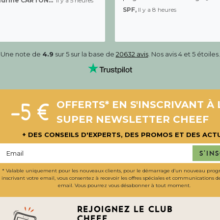
Sandrine CARTON-BRACQ,
Il y a 5 heures
SPF,
Il y a 8 heures
Une note de
4.9
sur 5 sur la base de
20632 avis
. Nos avis 4 et 5 étoiles.
-5 €
OFFERTS* EN S'INSCRIVANT À 
SUPER NEWSLETTER CHEEF
+ DES CONSEILS D'EXPERTS, DES PROMOS ET DES ACT
S'in
* Valable uniquement pour les nouveaux clients, pour le démarrage d’un nouveau pro
inscrivant votre email, vous consentez à recevoir les offres spéciales et communications 
email. Vous pourrez vous désabonner à tout moment.
Rejoignez le club
cheef