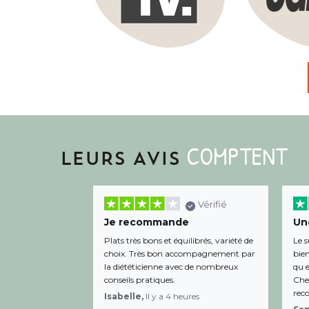
COMPTENT
LEURS AVIS
Vérifié
Je recommande
Une
Plats très bons et équilibrés, variété de
Le s
choix. Très bon accompagnement par
bien
la diététicienne avec de nombreux
qu e
conseils pratiques.
Chee
rec
Isabelle,
Il y a 4 heures