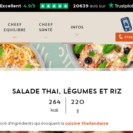
4.9/5
20639
avis sur
Excellent
Cheef
Cheef
Infos
Equilibre
Santé
Être
SALADE THAI, LÉGUMES ET RIZ
264
220
kcal
g
oré d'ingrédients qui évoquent la
cuisine thailandaise
.