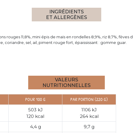
INGRÉDIENTS
ET ALLERGÈNES
ons rouges 11,8%, mini épis de maïs en rondelles 8,9%, riz 8,7%, fèves 
re, coriandre, sel, ail, piment rouge fort, épaississant : gomme guar.
VALEURS
NUTRITIONNELLES
POUR 100 G
PAR PORTION (220 G)
503 kJ
1106 kJ
120 kcal
264 kcal
4,4 g
9,7 g