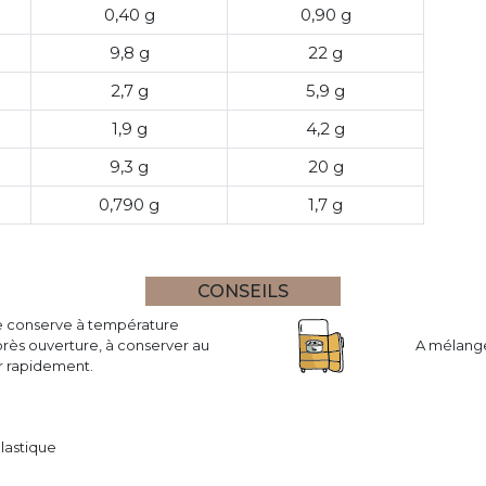
0,40 g
0,90 g
9,8 g
22 g
2,7 g
5,9 g
1,9 g
4,2 g
9,3 g
20 g
0,790 g
1,7 g
CONSEILS
se conserve à température
rès ouverture, à conserver au
A mélange
r rapidement.
plastique