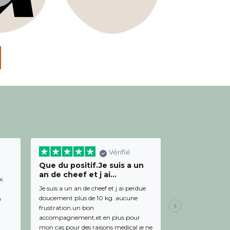
Vérifié
Que du positif.Je suis a un
Bon relation
an de cheef et j ai...
diététicienn
x.
Je suis a un an de cheef et j ai perdue
Bon relationnel av
doucement plus de 10 kg .aucune
de bon conseil et 
m
frustration.un bon
Julien,
Il y a 19 
accompagnement.et en plus pour
mon cas pour des raisons medical je ne