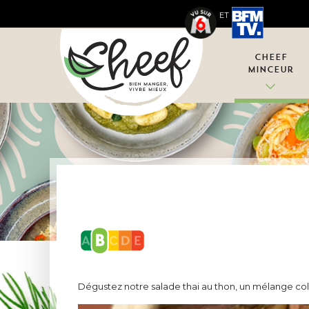
ET
Cheef
Minceur
Dégustez notre salade thai au thon, un mélange col