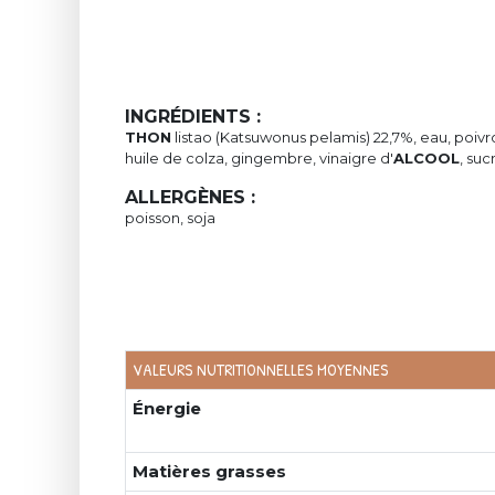
INGRÉDIENTS :
THON
listao (Katsuwonus pelamis) 22,7%, eau, poivr
huile de colza, gingembre, vinaigre d'
ALCOOL
, suc
ALLERGÈNES :
poisson, soja
VALEURS NUTRITIONNELLES MOYENNES
Énergie
Matières grasses