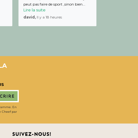
peut pas faire de sport ,sinon bien...
Lire la suite
david,
Il y a 18 heures
LA
US
scrire
gramme. En
de Cheef par
Suivez-nous!