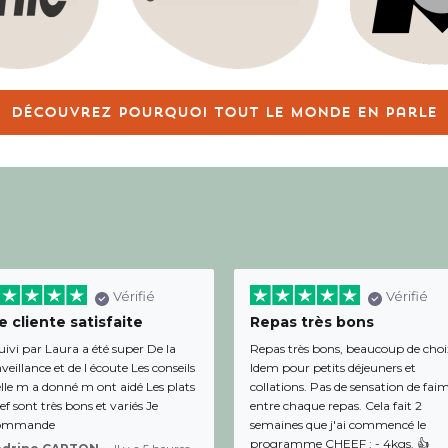
Découvrez pourquoi tout le monde en parle
Vérifié
Vérifié
 cliente satisfaite
Repas très bons
uivi par Laura a été super De la
Repas très bons, beaucoup de choi
veillance et de l écoute Les conseils
Idem pour petits déjeuners et
lle m a donné m ont aidé Les plats
collations. Pas de sensation de fai
f sont très bons et variés Je
entre chaque repas. Cela fait 2
ommande
semaines que j'ai commencé le
programme CHEEF : - 4kgs. 👍