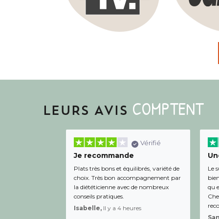
COMPTENT
LEURS AVIS
Vérifié
Je recommande
Une
Plats très bons et équilibrés, variété de
Le s
choix. Très bon accompagnement par
bien
la diététicienne avec de nombreux
qu e
conseils pratiques.
Chee
rec
Isabelle,
Il y a 4 heures