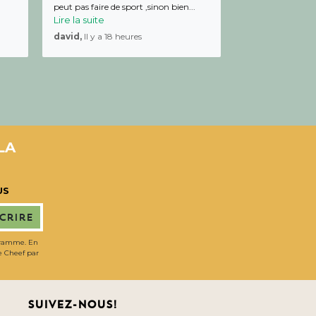
peut pas faire de sport ,sinon bien...
Lire la suite
david,
Il y a 18 heures
LA
US
scrire
gramme. En
de Cheef par
Suivez-nous!