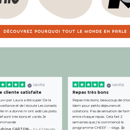
Découvrez pourquoi tout le monde en parle
Vérifié
Vérifié
 cliente satisfaite
Repas très bons
uivi par Laura a été super De la
Repas très bons, beaucoup de choi
veillance et de l écoute Les conseils
Idem pour petits déjeuners et
lle m a donné m ont aidé Les plats
collations. Pas de sensation de fai
f sont très bons et variés Je
entre chaque repas. Cela fait 2
ommande
semaines que j'ai commencé le
programme CHEEF : - 4kgs. 👍
Sandrine CARTON-BRACQ,
Il y a 5 heures