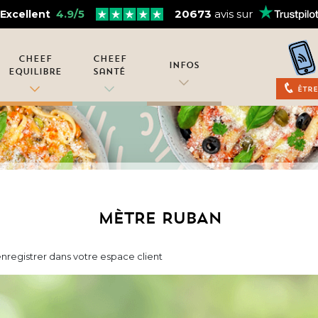
4.9/5
20673
avis sur
Excellent
Cheef
Cheef
Infos
Equilibre
Santé
Être
MÈTRE RUBAN
nregistrer dans votre espace client