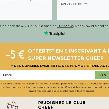
SPF,
Il y a 8 heures
Une note de
4.9
sur 5 sur la base de
20632 avis
. Nos avis 4 et 5 étoiles.
-5 €
OFFERTS* EN S'INSCRIVANT À 
SUPER NEWSLETTER CHEEF
+ DES CONSEILS D'EXPERTS, DES PROMOS ET DES ACT
S'in
* Valable uniquement pour les nouveaux clients, pour le démarrage d’un nouveau pro
inscrivant votre email, vous consentez à recevoir les offres spéciales et communications 
email. Vous pourrez vous désabonner à tout moment.
Rejoignez le club
cheef