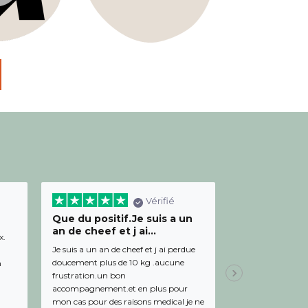
Vérifié
Que du positif.Je suis a un
Bon relation
an de cheef et j ai...
diététicienn
x.
Je suis a un an de cheef et j ai perdue
Bon relationnel av
doucement plus de 10 kg .aucune
de bon conseil et 
m
frustration.un bon
Julien,
Il y a 19 
accompagnement.et en plus pour
mon cas pour des raisons medical je ne