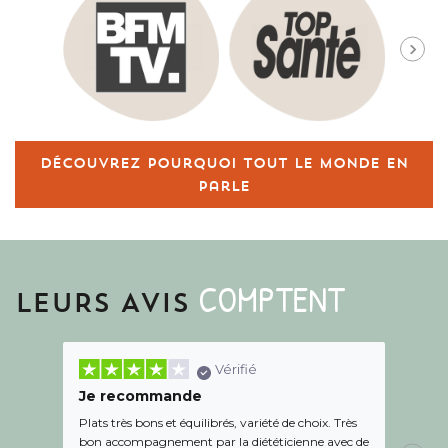
Découvrez pourquoi tout le monde en
parle
COMPTENT
LEURS AVIS
Vérifié
Je recommande
Une c
Plats très bons et équilibrés, variété de choix. Très
Le suiv
bon accompagnement par la diététicienne avec de
de l éc