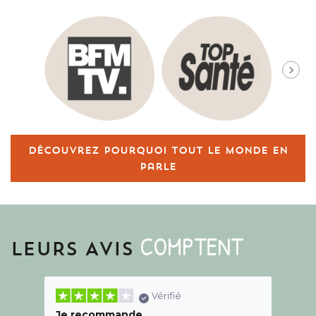
Découvrez pourquoi tout le monde en
parle
COMPTENT
LEURS AVIS
Vérifié
Je recommande
Une c