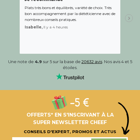
Plats très bons et équilibrés, variété de choix. Très
Le suiv
bon accompagnement par la diététicienne avec de
de l éc
nombreux conseils pratiques.
aidé Le
recom
Isabelle,
Il y a 4 heures
Sandr
Une note de
4.9
sur 5 sur la base de
20632 avis
. Nos avis 4 et 5
étoiles.
-5 €
OFFERTS* EN S'INSCRIVANT À LA
SUPER NEWSLETTER CHEEF
CONSEILS D'EXPERT, PROMOS ET ACTUS