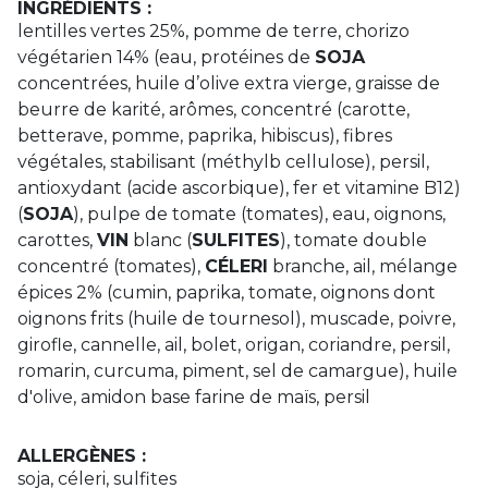
INGRÉDIENTS :
lentilles vertes 25%, pomme de terre, chorizo
végétarien 14% (eau, protéines de
SOJA
concentrées, huile d’olive extra vierge, graisse de
beurre de karité, arômes, concentré (carotte,
betterave, pomme, paprika, hibiscus), fibres
végétales, stabilisant (méthylb cellulose), persil,
antioxydant (acide ascorbique), fer et vitamine B12)
(
SOJA
), pulpe de tomate (tomates), eau, oignons,
carottes,
VIN
blanc (
SULFITES
), tomate double
concentré (tomates),
CÉLERI
branche, ail, mélange
épices 2% (cumin, paprika, tomate, oignons dont
oignons frits (huile de tournesol), muscade, poivre,
girofle, cannelle, ail, bolet, origan, coriandre, persil,
romarin, curcuma, piment, sel de camargue), huile
d'olive, amidon base farine de maïs, persil
ALLERGÈNES :
soja, céleri, sulfites