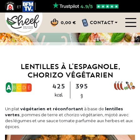
4.9/5
ET
CONTACT
0,00 €
LENTILLES À L'ESPAGNOLE,
CHORIZO VÉGÉTARIEN
425
395
kcal
g
Un plat
végétarien et réconfortant
à base de
lentilles
vertes
, pommes de terre et chorizo végétarien, mijoté avec
des légumes et une sauce tomate parfumée aux herbes et aux
épices.