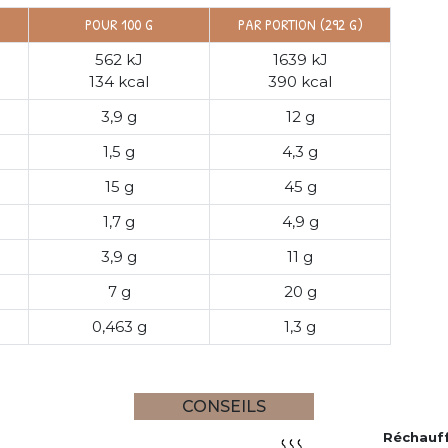
POUR 100 G
PAR PORTION (292 G)
562 kJ
1639 kJ
134 kcal
390 kcal
3,9 g
12 g
1,5 g
4,3 g
15 g
45 g
1,7 g
4,9 g
3,9 g
11 g
7 g
20 g
0,463 g
1,3 g
CONSEILS
Réchauf