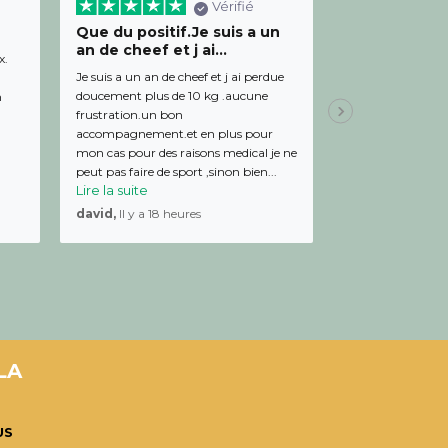
Vérifié
Que du positif.Je suis a un
Bon relation
an de cheef et j ai...
diététicienn
x.
Je suis a un an de cheef et j ai perdue
Bon relationnel av
doucement plus de 10 kg .aucune
de bon conseil et 
m
frustration.un bon
Julien,
Il y a 19 
accompagnement.et en plus pour
mon cas pour des raisons medical je ne
peut pas faire de sport ,sinon bien...
Lire la suite
david,
Il y a 18 heures
LA
US