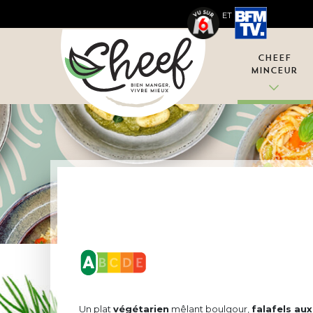
ET
Cheef
Minceur
Un plat
végétarien
mêlant boulgour,
falafels au