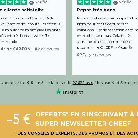
Vérifié
Vérifié
 cliente satisfaite
Repas très bons
uivi par Laura a été super De la
Repas très bons, beaucoup de choi
veillance et de l écoute Les conseils
Idem pour petits déjeuners et
lle m a donné m ont aidé Les plats
collations. Pas de sensation de fai
f sont très bons et variés Je
entre chaque repas. Cela fait 2
ommande
semaines que j'ai commencé le
programme CHEEF : - 4kgs. 👍
Sandrine CARTON-BRACQ,
Il y a 5 heures
SPF,
Il y a 8 heures
Une note de
4.9
sur 5 sur la base de
20632 avis
. Nos avis 4 et 5 étoiles.
-5 €
OFFERTS* EN S'INSCRIVANT À 
SUPER NEWSLETTER CHEEF
+ DES CONSEILS D'EXPERTS, DES PROMOS ET DES ACT