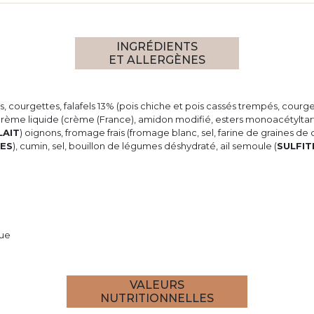
INGRÉDIENTS
ET ALLERGÈNES
rtes, courgettes, falafels 13% (pois chiche et pois cassés trempés, courg
 crème liquide (crème (France), amidon modifié, esters monoacétyltar
LAIT
) oignons, fromage frais (fromage blanc, sel, farine de graines de
TES
), cumin, sel, bouillon de légumes déshydraté, ail semoule (
SULFIT
que
VALEURS
NUTRITIONNELLES