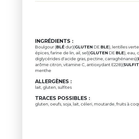
INGRÉDIENTS :
Boulgour (
BLÉ
dur)(
GLUTEN
DE
BLE
), lentilles ve
épices, farine de lin, ail, sel)(
GLUTEN
DE
BLE
), eau,
diglycérides d'acide gras, pectine, carraghénanes)(
arôme citron, vitamine C, antioxydant E228)(
SULFI
menthe
ALLERGÈNES :
lait, gluten, sulfites
TRACES POSSIBLES :
gluten, oeufs, soja, lait, céleri, moutarde, fruits à co