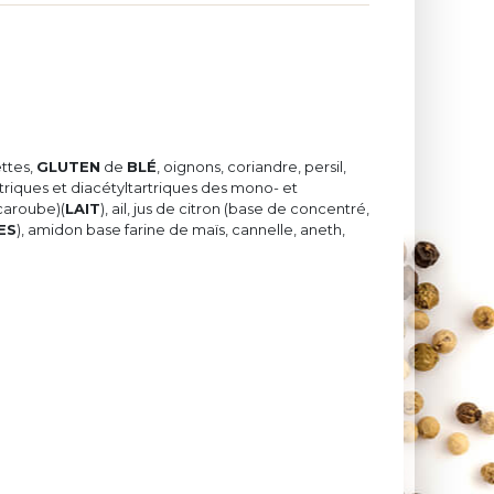
ettes,
GLUTEN
de
BLÉ
, oignons, coriandre, persil,
triques et diacétyltartriques des mono- et
 caroube)(
LAIT
), ail, jus de citron (base de concentré,
ES
), amidon base farine de maïs, cannelle, aneth,