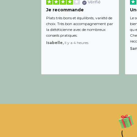
Vérifié
Je recommande
Une
Plats très bons et équilibrés, variété de
Le s
choix. Très bon accompagnement par
bien
la diététicienne avec de nombreux
qu e
conseils pratiques.
Chee
rec
Isabelle,
Il y a 4 heures