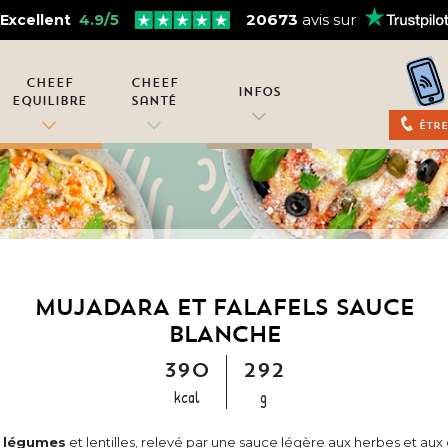
4.9/5
20673
avis sur
Excellent
Cheef
Cheef
Infos
Equilibre
Santé
Être
MUJADARA ET FALAFELS SAUCE
BLANCHE
390
292
kcal
g
x légumes
et lentilles, relevé par une sauce légère aux herbes et aux