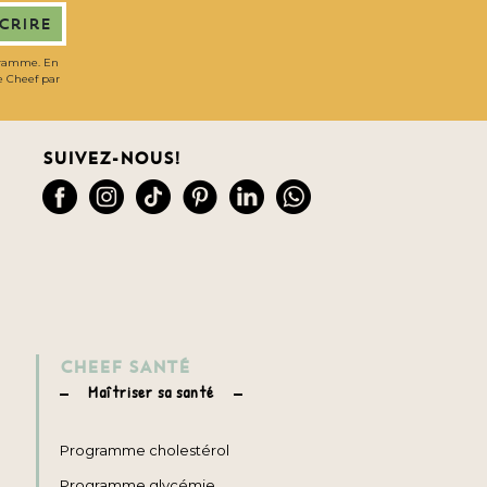
scrire
gramme. En
de Cheef par
Suivez-nous!
CHEEF SANTÉ
Maîtriser sa santé
Programme cholestérol
Programme glycémie