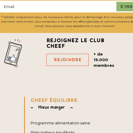
S'in
* Valable uniquement pour les nouveaux clients, pour le démarrage d’un nouveau pro
inscrivant votre email, vous consentez à recevoir les offres spéciales et communications 
email. Vous pourrez vous désabonner à tout moment.
Rejoignez le club
cheef
+ de
Rejoindre
19.000
membres
CHEEF ÉQUILIBRE
Mieux manger
Programme alimentation saine
Plats traiteur équilibrés