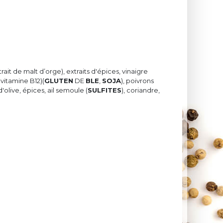
trait de malt d’orge), extraits d'épices, vinaigre
 vitamine B12)(
GLUTEN
DE
BLE
,
SOJA
), poivrons
d'olive, épices, ail semoule (
SULFITES
), coriandre,