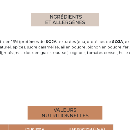
INGRÉDIENTS
ET ALLERGÈNES
talien 16% (protéines de
SOJA
texturées (eau, protéines de
SOJA
, ex
naturel, épices, sucre caramélisé, ail en poudre, oignon en poudre, fer,
el), maïs (mais doux en grains, eau, sel), oignons, tomates cerises, huile 
VALEURS
NUTRITIONNELLES
POUR 100 G
PAR PORTION (416 G)