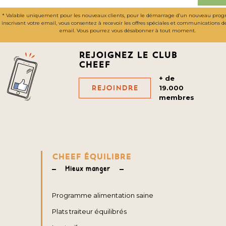
* Valable uniquement pour les nouveaux clients, pour le démarrage d’un nouveau pro
inscrivant votre email, vous consentez à recevoir les offres spéciales et communications 
email. Vous pourrez vous désabonner à tout moment.
Rejoignez le club
cheef
+ de
Rejoindre
19.000
membres
CHEEF ÉQUILIBRE
Mieux manger
Programme alimentation saine
Plats traiteur équilibrés