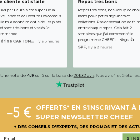
 cliente satisfaite
Repas très bons
uivi par Laura a été super De la
Repas très bons, beaucoup de choi
veillance et de l écoute Les conseils
Idem pour petits déjeuners et
lle m a donné m ont aidé Les plats
collations. Pas de sensation de fai
f sont très bons et variés Je
entre chaque repas. Cela fait 2
ommande
semaines que j'ai commencé le
programme CHEEF : - 4kgs. 👍
Sandrine CARTON-BRACQ,
Il y a 5 heures
SPF,
Il y a 8 heures
Une note de
4.9
sur 5 sur la base de
20632 avis
. Nos avis 4 et 5 étoiles.
-5 €
OFFERTS* EN S'INSCRIVANT À 
SUPER NEWSLETTER CHEEF
+ DES CONSEILS D'EXPERTS, DES PROMOS ET DES ACT
S'in