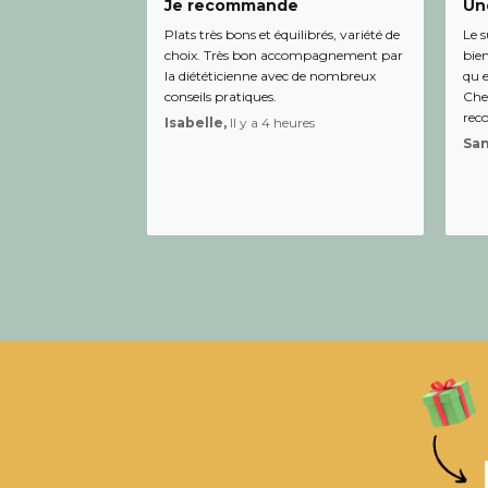
Je recommande
Une
Plats très bons et équilibrés, variété de
Le s
choix. Très bon accompagnement par
bien
la diététicienne avec de nombreux
qu e
conseils pratiques.
Chee
rec
Isabelle,
Il y a 4 heures