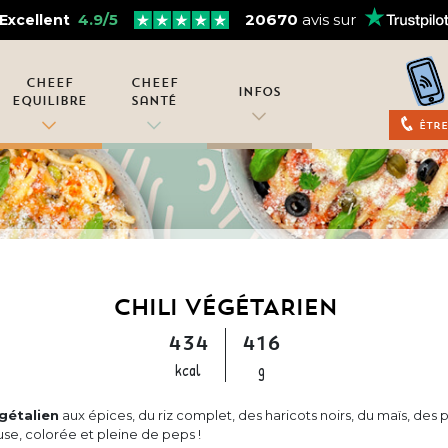
4.9/5
20670
avis sur
Excellent
Cheef
Cheef
Infos
Equilibre
Santé
Être
CHILI VÉGÉTARIEN
434
416
kcal
g
gétalien
aux épices, du riz complet, des haricots noirs, du maïs, des 
e, colorée et pleine de peps !