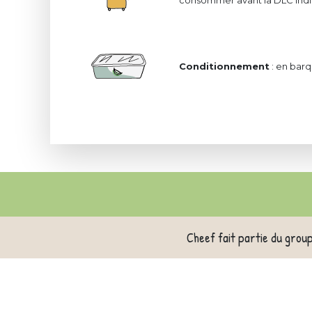
consommer avant la DLC indiq
Conditionnement
: en barq
Cheef fait partie du grou