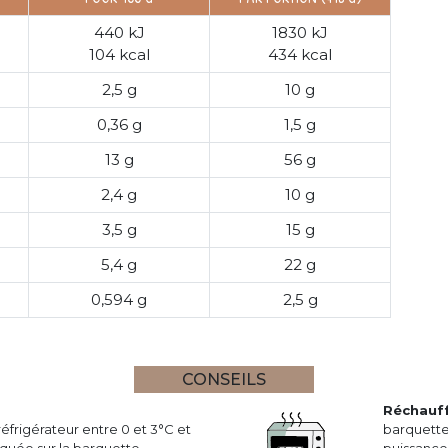
440 kJ
1830 kJ
104 kcal
434 kcal
2,5 g
10 g
0,36 g
1,5 g
13 g
56 g
2,4 g
10 g
3,5 g
15 g
5,4 g
22 g
0,594 g
2,5 g
CONSEILS
Réchauf
réfrigérateur entre 0 et 3°C et
barquette