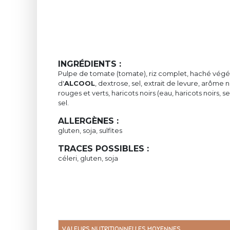
INGRÉDIENTS :
Pulpe de tomate (tomate), riz complet, haché végé
d'
ALCOOL
, dextrose, sel, extrait de levure, arôme 
rouges et verts, haricots noirs (eau, haricots noirs, s
sel.
ALLERGÈNES :
gluten, soja, sulfites
TRACES POSSIBLES :
céleri, gluten, soja
VALEURS NUTRITIONNELLES MOYENNES