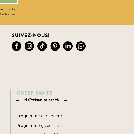
gramme. En
de Cheef par
Suivez-nous!
CHEEF SANTÉ
Maîtriser sa santé
Programme cholestérol
Programme glycémie