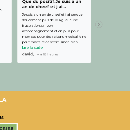
Que du positif.Je suis a un
Bon relation
an de cheef et j ai...
diététicienn
x.
Je suis a un an de cheef et j ai perdue
Bon relationnel av
doucement plus de 10 kg .aucune
de bon conseil et 
m
frustration.un bon
Julien,
Il y a 19 
accompagnement.et en plus pour
mon cas pour des raisons medical je ne
peut pas faire de sport ,sinon bien...
Lire la suite
david,
Il y a 18 heures
LA
US
scrire