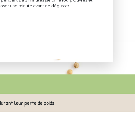
pendant 2 à 3 minutes (selon le four). Ouvrez et
eposer une minute avant de déguster.
durant leur perte de poids