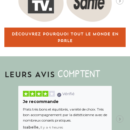
Découvrez pourquoi tout le monde en
parle
COMPTENT
LEURS AVIS
Vérifié
Je recommande
Une c
Plats très bons et équilibrés, variété de choix. Très
Le suiv
bon accompagnement par la diététicienne avec de
de l éc
nombreux conseils pratiques.
aidé Le
recom
Isabelle,
Il y a 4 heures