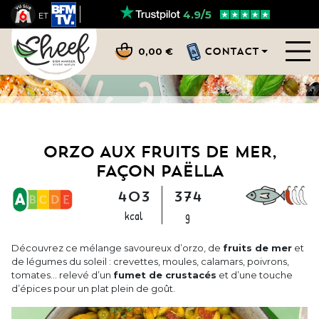
4.9/5
ET
CONTACT
0,00 €
ORZO AUX FRUITS DE MER,
FAÇON PAËLLA
403
374
kcal
g
Découvrez ce mélange savoureux d’orzo, de
fruits de mer
et
de légumes du soleil : crevettes, moules, calamars, poivrons,
tomates… relevé d’un
fumet de crustacés
et d’une touche
d’épices pour un plat plein de goût.