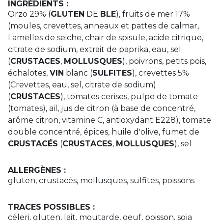
INGRÉDIENTS :
Orzo 29% (
GLUTEN
DE
BLE
), fruits de mer 17%
(moules, crevettes, anneaux et pattes de calmar,
Lamelles de seiche, chair de spisule, acide citrique,
citrate de sodium, extrait de paprika, eau, sel
(
CRUSTACES
,
MOLLUSQUES
), poivrons, petits pois,
échalotes,
VIN
blanc (
SULFITES
), crevettes 5%
(Crevettes, eau, sel, citrate de sodium)
(
CRUSTACES
), tomates cerises, pulpe de tomate
(tomates), ail, jus de citron (à base de concentré,
arôme citron, vitamine C, antioxydant E228), tomate
double concentré, épices, huile d'olive, fumet de
CRUSTACÉS
(
CRUSTACES
,
MOLLUSQUES
), sel
ALLERGÈNES :
gluten, crustacés, mollusques, sulfites, poissons
TRACES POSSIBLES :
céleri, gluten, lait, moutarde, oeuf, poisson, soja