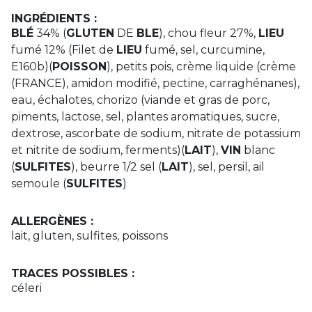
INGRÉDIENTS :
BLÉ
34% (
GLUTEN
DE
BLE
), chou fleur 27%,
LIEU
fumé 12% (Filet de
LIEU
fumé, sel, curcumine,
E160b)(
POISSON
), petits pois, crème liquide (crème
(FRANCE), amidon modifié, pectine, carraghénanes),
eau, échalotes, chorizo (viande et gras de porc,
piments, lactose, sel, plantes aromatiques, sucre,
dextrose, ascorbate de sodium, nitrate de potassium
et nitrite de sodium, ferments)(
LAIT
),
VIN
blanc
(
SULFITES
), beurre 1/2 sel (
LAIT
), sel, persil, ail
semoule (
SULFITES
)
ALLERGÈNES :
lait, gluten, sulfites, poissons
TRACES POSSIBLES :
céleri