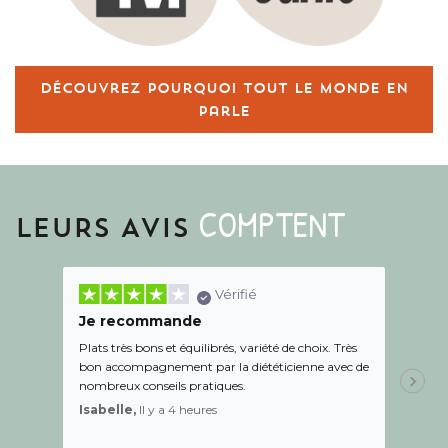
Découvrez pourquoi tout le monde en
parle
COMPTENT
LEURS AVIS
Vérifié
Je recommande
Une c
Plats très bons et équilibrés, variété de choix. Très
Le suiv
bon accompagnement par la diététicienne avec de
de l éc
nombreux conseils pratiques.
aidé Le
recom
Isabelle,
Il y a 4 heures
Sandr