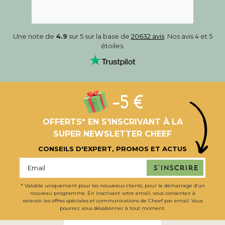
Une note de
4.9
sur 5 sur la base de
20632 avis
. Nos avis 4 et 5
étoiles.
-5 €
OFFERTS* EN S'INSCRIVANT À LA
SUPER NEWSLETTER CHEEF
CONSEILS D'EXPERT, PROMOS ET ACTUS
S'inscrire
* Valable uniquement pour les nouveaux clients, pour le démarrage d’un
nouveau programme. En inscrivant votre email, vous consentez à
recevoir les offres spéciales et communications de Cheef par email. Vous
pourrez vous désabonner à tout moment.