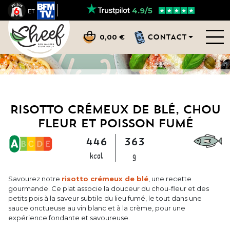
4.9/5
ET
CONTACT
0,00 €
RISOTTO CRÉMEUX DE BLÉ, CHOU
FLEUR ET POISSON FUMÉ
446
363
kcal
g
Savourez notre
risotto crémeux de blé
, une recette
gourmande. Ce plat associe la douceur du chou-fleur et des
petits pois à la saveur subtile du lieu fumé, le tout dans une
sauce onctueuse au vin blanc et à la crème, pour une
expérience fondante et savoureuse.