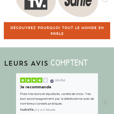
Découvrez pourquoi tout le monde en
parle
COMPTENT
LEURS AVIS
Vérifié
Je recommande
Une c
Plats très bons et équilibrés, variété de choix. Très
Le suiv
bon accompagnement par la diététicienne avec de
de l éc
nombreux conseils pratiques.
aidé Le
recom
Isabelle,
Il y a 4 heures