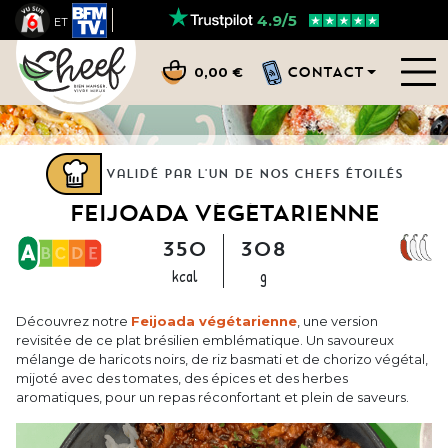
4.9/5
ET
CONTACT
0,00 €
Validé par l'un de nos chefs étoilés
FEIJOADA VÉGÉTARIENNE
350
308
kcal
g
Découvrez notre
Feijoada végétarienne
, une version
revisitée de ce plat brésilien emblématique. Un savoureux
mélange de haricots noirs, de riz basmati et de chorizo végétal,
mijoté avec des tomates, des épices et des herbes
aromatiques, pour un repas réconfortant et plein de saveurs.