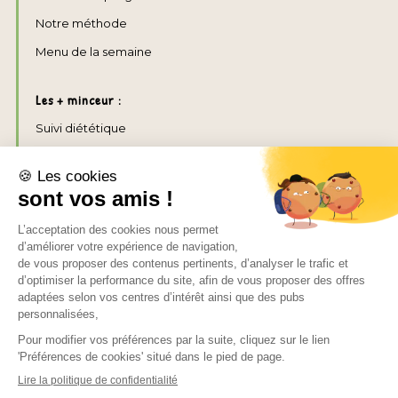
Notre méthode
Menu de la semaine
Les + minceur :
Suivi diététique
Cours de sport
Box minceur
Conseils minceur
Programme traiteur
Formule déclic
CHEEF ÉQUILIBRE
Mieux manger
Programme alimentation saine