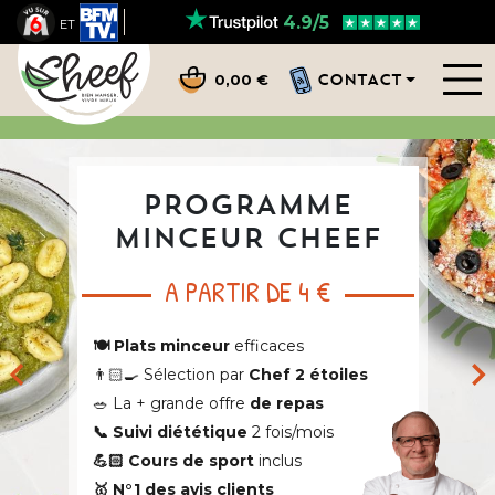
4.9/5
ET
CONTACT
0,00 €
BILAN MINCEUR
JE SUIS...
Une femme
Un homme