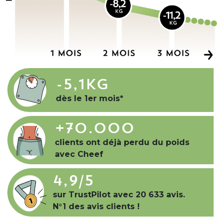
-5,1kg
dès le 1er mois*
+70.000
clients ont déjà perdu du poids
avec Cheef
4,9
/5
sur TrustPilot avec 20 633 avis.
N°1 des avis clients !