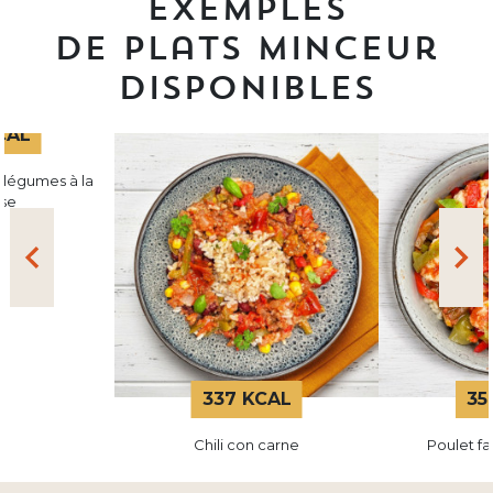
Exemples
de plats minceur
disponibles
CAL
 légumes à la
ise
337 KCAL
35
Chili con carne
Poulet f