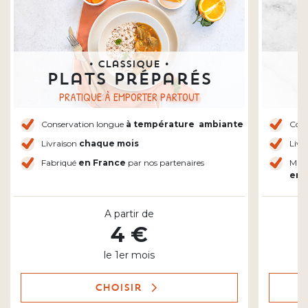
• Classique •
Plats préparés
P
PRATIQUE À EMPORTER PARTOUT
Conservation longue
à température
ambiante
Cons
Livraison
chaque mois
Livr
Fabriqué
en France
par nos partenaires
Mijo
en 
A partir de
4 €
le 1er mois
Choisir