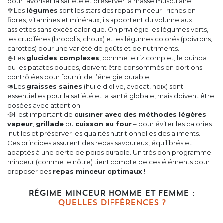
pour favoriser la satiété et préserver la masse musculaire.
🥦Les
légumes
sont les stars des repas minceur : riches en
fibres, vitamines et minéraux, ils apportent du volume aux
assiettes sans excès calorique. On privilégie les légumes verts,
les crucifères (brocolis, choux) et les légumes colorés (poivrons,
carottes) pour une variété de goûts et de nutriments.
🍚Les
glucides complexes
, comme le riz complet, le quinoa
ou les patates douces, doivent être consommés en portions
contrôlées pour fournir de l’énergie durable.
🥑Les
graisses saines
(huile d'olive, avocat, noix) sont
essentielles pour la satiété et la santé globale, mais doivent être
dosées avec attention.
🥘Il est important de
cuisiner avec des méthodes légères
–
vapeur
,
grillade
ou
cuisson au four
– pour éviter les calories
inutiles et préserver les qualités nutritionnelles des aliments.
Ces principes assurent des repas savoureux, équilibrés et
adaptés à une perte de poids durable. Un très bon programme
minceur (comme le nôtre) tient compte de ces éléments pour
proposer des
repas minceur optimaux
!
RÉGIME MINCEUR HOMME ET FEMME :
QUELLES DIFFÉRENCES ?