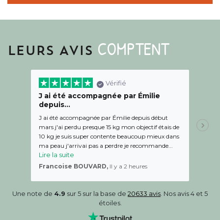
COMPTENT
LEURS AVIS
Vérifié
J ai été accompagnée par Émilie
Je r
depuis…
Plats tr
J ai été accompagnée par Émilie depuis début
bon ac
mars j'ai perdu presque 15 kg mon objectif étais de
nombreu
10 kg je suis super contente beaucoup mieux dans
Isabel
ma peau j'arrivai pas a perdre je recommande...
Lire la suite
Francoise BOUVARD,
Il y a 2 heures
Une note de
4.9
sur 5 sur la base de
20633 avis
. Nos avis 4 et 5
étoiles.