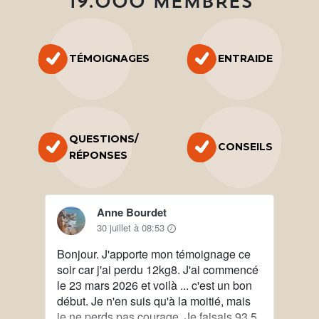
19.000 MEMBRES
TÉMOIGNAGES
ENTRAIDE
QUESTIONS/
CONSEILS
RÉPONSES
Anne Bourdet
30 juillet à 08:53
Bonjour. J'apporte mon témoignage ce
Bonjo
soir car j'ai perdu 12kg8. J'ai commencé
Progr
le 23 mars 2026 et voilà ... c'est un bon
kg Auj
début. Je n'en suis qu'à la moitié, mais
🥳 Je 
je ne perds pas courage. Je faisais 93.5
sorti