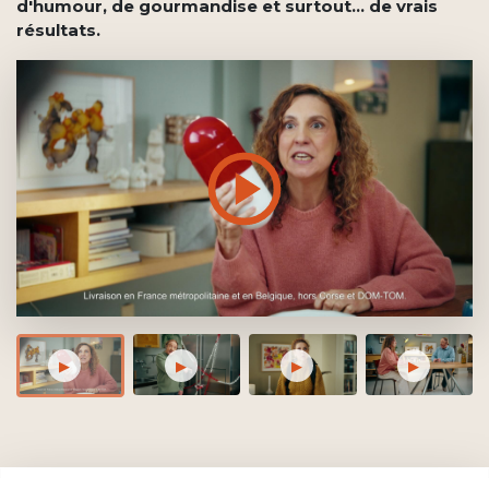
d'humour, de gourmandise et surtout... de vrais
résultats.
▶
▶
▶
▶