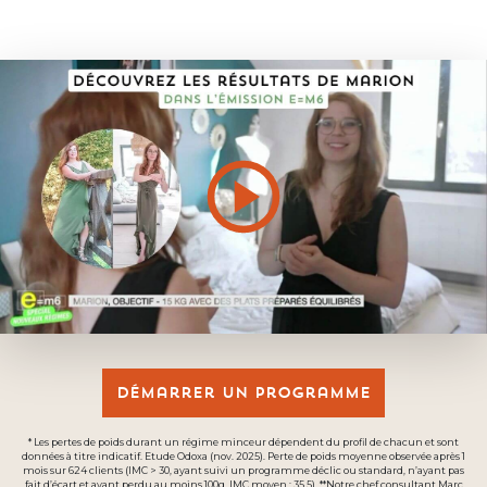
Démarrer un programme
* Les pertes de poids durant un régime minceur dépendent du profil de chacun et sont
données à titre indicatif. Etude Odoxa (nov. 2025). Perte de poids moyenne observée après 1
mois sur 624 clients (IMC > 30, ayant suivi un programme déclic ou standard, n’ayant pas
fait d’écart et ayant perdu au moins 100g. IMC moyen : 35,5). **Notre chef consultant Marc