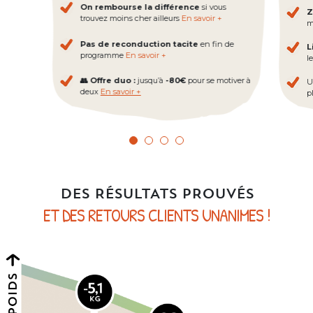
On rembourse la différence
si vous
Z
trouvez moins cher ailleurs
En savoir +
m
Pas de reconduction tacite
en fin de
L
programme
En savoir +
l
👥 Offre duo :
jusqu’à
-80€
pour se motiver à
U
deux
En savoir +
pl
DES RÉSULTATS PROUVÉS
ET DES RETOURS CLIENTS UNANIMES !