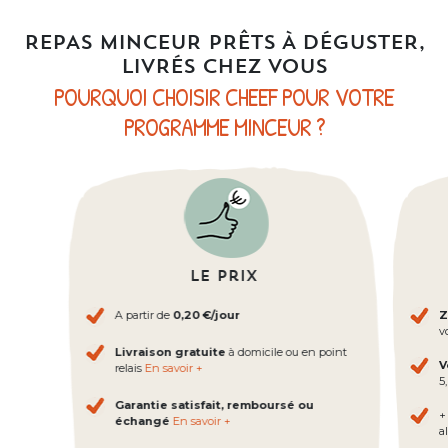
REPAS MINCEUR PRÊTS À DÉGUSTER,
LIVRÉS CHEZ VOUS
POURQUOI CHOISIR CHEEF POUR VOTRE
PROGRAMME MINCEUR ?
Le prix
A partir de
0,20 €/jour
Z
v
Livraison gratuite
à domicile ou en point
V
relais
En savoir +
5
Garantie satisfait, remboursé ou
+
échangé
En savoir +
al